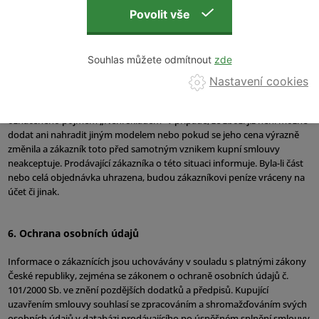
o dodání digitálního obsahu, pokud nebyl dodán na
hmotném nosiči a byl dodán s předchozím výslovným
souhlasem spotřebitele před uplynutím lhůty pro
odstoupení od smlouvy a podnikatel před uzavřením
Souhlas můžete odmítnout
smlouvy sdělil spotřebiteli, že v takovém případě nemá
právo na odstoupení od smlouvy
Nastavení cookies
Prodávající si vyhrazuje právo na zrušení objednávky u zboží
označeného pojmem „Není skladem“ v případě, že zboží již není možné
dodat ani nahradit jiným modelem nebo pokud se jeho cena výrazně
změnila a zákazník toto před samotným vznikem kupní smlouvy
neakceptuje. Prodávající zákazníka o této situaci informuje. Byla-li část
nebo celá objednávka uhrazena, budou zákazníkovi peníze vráceny na
účet či jinak.
6. Ochrana osobních údajů
Informace o zákaznících jsou uchovávány v souladu s platnými zákony
České republiky, zejména se zákonem o ochraně osobních údajů č.
101/2000 Sb. ve znění pozdějších dodatků a předpisů. Kupující
uzavřením smlouvy souhlasí se zpracováním a shromažďováním svých
osobních údajů v databázi prodávajícího po úspěšném splnění smlouvy