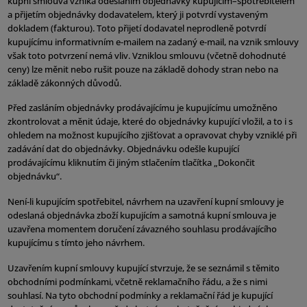
kupní smlouva vzniká odesláním objednávky kupujícím–spotřebitelem
a přijetím objednávky dodavatelem, který ji potvrdí vystaveným
dokladem (fakturou). Toto přijetí dodavatel neprodleně potvrdí
kupujícímu informativním e-mailem na zadaný e-mail, na vznik smlouvy
však toto potvrzení nemá vliv. Vzniklou smlouvu (včetně dohodnuté
ceny) lze měnit nebo rušit pouze na základě dohody stran nebo na
základě zákonných důvodů.
Před zasláním objednávky prodávajícímu je kupujícímu umožněno
zkontrolovat a měnit údaje, které do objednávky kupující vložil, a to i s
ohledem na možnost kupujícího zjišťovat a opravovat chyby vzniklé při
zadávání dat do objednávky. Objednávku odešle kupující
prodávajícímu kliknutím či jiným stlačením tlačítka „Dokončit
objednávku“.
Není-li kupujícím spotřebitel, návrhem na uzavření kupní smlouvy je
odeslaná objednávka zboží kupujícím a samotná kupní smlouva je
uzavřena momentem doručení závazného souhlasu prodávajícího
kupujícímu s tímto jeho návrhem.
Uzavřením kupní smlouvy kupující stvrzuje, že se seznámil s těmito
obchodními podmínkami, včetně reklamačního řádu, a že s nimi
souhlasí. Na tyto obchodní podmínky a reklamační řád je kupující