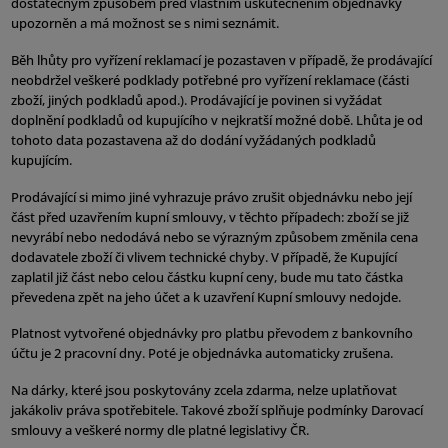
dostatečným způsobem před vlastním uskutečněním objednávky
upozorněn a má možnost se s nimi seznámit.
Běh lhůty pro vyřízení reklamací je pozastaven v případě, že prodávající
neobdržel veškeré podklady potřebné pro vyřízení reklamace (části
zboží, jiných podkladů apod.). Prodávající je povinen si vyžádat
doplnění podkladů od kupujícího v nejkratší možné době. Lhůta je od
tohoto data pozastavena až do dodání vyžádaných podkladů
kupujícím.
Prodávající si mimo jiné vyhrazuje právo zrušit objednávku nebo její
část před uzavřením kupní smlouvy, v těchto případech: zboží se již
nevyrábí nebo nedodává nebo se výrazným způsobem změnila cena
dodavatele zboží či vlivem technické chyby. V případě, že Kupující
zaplatil již část nebo celou částku kupní ceny, bude mu tato částka
převedena zpět na jeho účet a k uzavření Kupní smlouvy nedojde.
Platnost vytvořené objednávky pro platbu převodem z bankovního
účtu je 2 pracovní dny. Poté je objednávka automaticky zrušena.
Na dárky, které jsou poskytovány zcela zdarma, nelze uplatňovat
jakákoliv práva spotřebitele. Takové zboží splňuje podmínky Darovací
smlouvy a veškeré normy dle platné legislativy ČR.