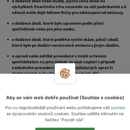
o dodávce zboží nebo služby, jejichž cena závisí na
výchylkách finančního trhu nezávisle na vůli podnikatele a k
němuž může dojít během lhůty pro odstoupení od smlouvy,
o dodávce zboží, které bylo upraveno podle přání
spotřebitele nebo pro jeho osobu,
o dodávce zboží, které podléhá rychlé zkáze, jakož i zboží,
které bylo po dodání nenávratně smíseno s jiným zbožím,
o opravě nebo údržbě provedené v místě určeném
spotřebitelem na jeho žádost; to však neplatí v případě
následného provedení jiných než vyžádaných oprav či
dodání jiných než vyžádaných náhradních dílů,
o dodávce zboží v uzavřeném obalu, které spotřebitel z obalu
vyňal a z hygienických důvodů jej není možné vrátit,
Aby se vám web dobře používal (Souhlas s cookies)
o dodávce zvukové nebo obrazové nahrávky nebo
počítačového programu, pokud porušil jejich původní obal,
Pro co nejpohodlnější používání webu potřebujeme váš
souhlas
se zpracováním souborů cookies. Souhlas udělíte kliknutím na
uzavírané na základě veřejné dražby podle zákona
tlačítko "Povolit vše".
upravujícího veřejné dražby, nebo