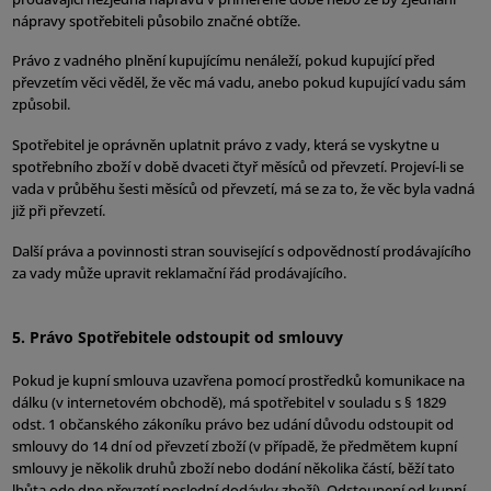
nápravy spotřebiteli působilo značné obtíže.
Právo z vadného plnění kupujícímu nenáleží, pokud kupující před
převzetím věci věděl, že věc má vadu, anebo pokud kupující vadu sám
způsobil.
Spotřebitel je oprávněn uplatnit právo z vady, která se vyskytne u
spotřebního zboží v době dvaceti čtyř měsíců od převzetí. Projeví-li se
vada v průběhu šesti měsíců od převzetí, má se za to, že věc byla vadná
již při převzetí.
Další práva a povinnosti stran související s odpovědností prodávajícího
za vady může upravit reklamační řád prodávajícího.
5. Právo Spotřebitele odstoupit od smlouvy
Pokud je kupní smlouva uzavřena pomocí prostředků komunikace na
dálku (v internetovém obchodě), má spotřebitel v souladu s § 1829
odst. 1 občanského zákoníku právo bez udání důvodu odstoupit od
smlouvy do 14 dní od převzetí zboží (v případě, že předmětem kupní
smlouvy je několik druhů zboží nebo dodání několika částí, běží tato
lhůta ode dne převzetí poslední dodávky zboží). Odstoupení od kupní