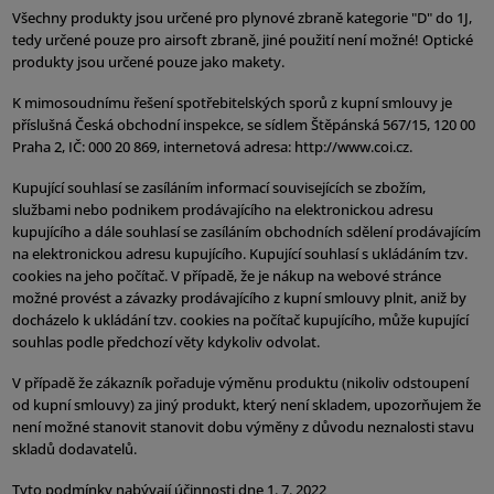
Všechny produkty jsou určené pro plynové zbraně kategorie "D" do 1J,
tedy určené pouze pro airsoft zbraně, jiné použití není možné! Optické
produkty jsou určené pouze jako makety.
K mimosoudnímu řešení spotřebitelských sporů z kupní smlouvy je
příslušná Česká obchodní inspekce, se sídlem Štěpánská 567/15, 120 00
Praha 2, IČ: 000 20 869, internetová adresa: http://www.coi.cz.
Kupující souhlasí se zasíláním informací souvisejících se zbožím,
službami nebo podnikem prodávajícího na elektronickou adresu
kupujícího a dále souhlasí se zasíláním obchodních sdělení prodávajícím
na elektronickou adresu kupujícího. Kupující souhlasí s ukládáním tzv.
cookies na jeho počítač. V případě, že je nákup na webové stránce
možné provést a závazky prodávajícího z kupní smlouvy plnit, aniž by
docházelo k ukládání tzv. cookies na počítač kupujícího, může kupující
souhlas podle předchozí věty kdykoliv odvolat.
V případě že zákazník pořaduje výměnu produktu (nikoliv odstoupení
od kupní smlouvy) za jiný produkt, který není skladem, upozorňujem že
není možné stanovit stanovit dobu výměny z důvodu neznalosti stavu
skladů dodavatelů.
Tyto podmínky nabývají účinnosti dne 1. 7. 2022