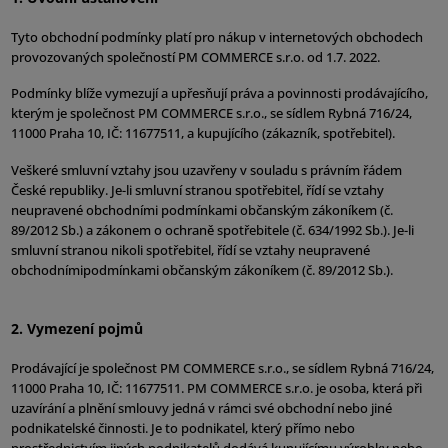
Tyto obchodní podmínky platí pro nákup v internetových obchodech
provozovaných společností PM COMMERCE s.r.o. od 1.7. 2022.
Podmínky blíže vymezují a upřesňují práva a povinnosti prodávajícího,
kterým je společnost PM COMMERCE s.r.o., se sídlem Rybná 716/24,
11000 Praha 10, IČ: 11677511, a kupujícího (zákazník, spotřebitel).
Veškeré smluvní vztahy jsou uzavřeny v souladu s právním řádem
České republiky. Je-li smluvní stranou spotřebitel, řídí se vztahy
neupravené obchodními podmínkami občanským zákoníkem (č.
89/2012 Sb.) a zákonem o ochraně spotřebitele (č. 634/1992 Sb.). Je-li
smluvní stranou nikoli spotřebitel, řídí se vztahy neupravené
obchodnímipodmínkami občanským zákoníkem (č. 89/2012 Sb.).
2. Vymezení pojmů
Prodávající je společnost PM COMMERCE s.r.o., se sídlem Rybná 716/24,
11000 Praha 10, IČ: 11677511. PM COMMERCE s.r.o. je osoba, která při
uzavírání a plnění smlouvy jedná v rámci své obchodní nebo jiné
podnikatelské činnosti. Je to podnikatel, který přímo nebo