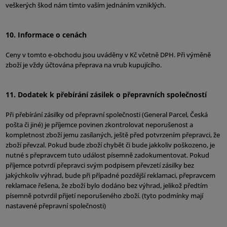
veškerých škod nám tímto vaším jednáním vzniklých.
10. Informace o cenách
Ceny v tomto e-obchodu jsou uváděny v Kč včetně DPH. Při výměně
zboží je vždy účtována přeprava na vrub kupujícího.
11. Dodatek k přebírání zásilek o přepravních společností
Při přebírání zásilky od přepravní společnosti (General Parcel, Česká
pošta či jiné) je příjemce povinen zkontrolovat neporušenost a
kompletnost zboží jemu zasílaných, ještě před potvrzením přepravci, že
zboží převzal. Pokud bude zboží chybět či bude jakkoliv poškozeno, je
nutné s přepravcem tuto událost písemně zadokumentovat. Pokud
příjemce potvrdí přepravci svým podpisem převzetí zásilky bez
jakýchkoliv výhrad, bude při případné pozdější reklamaci, přepravcem
reklamace řešena, že zboží bylo dodáno bez výhrad, jelikož předtím
písemně potvrdil přijetí neporušeného zboží. (tyto podmínky mají
nastavené přepravní společnosti)