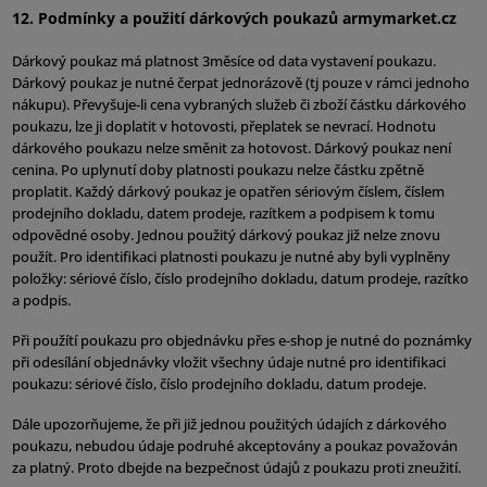
12. Podmínky a použití dárkových poukazů armymarket.cz
Dárkový poukaz má platnost 3měsíce od data vystavení poukazu.
Dárkový poukaz je nutné čerpat jednorázově (tj pouze v rámci jednoho
nákupu). Převyšuje-li cena vybraných služeb či zboží částku dárkového
poukazu, lze ji doplatit v hotovosti, přeplatek se nevrací. Hodnotu
dárkového poukazu nelze směnit za hotovost. Dárkový poukaz není
cenina. Po uplynutí doby platnosti poukazu nelze částku zpětně
proplatit. Každý dárkový poukaz je opatřen sériovým číslem, číslem
prodejního dokladu, datem prodeje, razítkem a podpisem k tomu
odpovědné osoby. Jednou použitý dárkový poukaz již nelze znovu
použít. Pro identifikaci platnosti poukazu je nutné aby byli vyplněny
položky: sériové číslo, číslo prodejního dokladu, datum prodeje, razítko
a podpis.
Při použítí poukazu pro objednávku přes e-shop je nutné do poznámky
při odesílání objednávky vložit všechny údaje nutné pro identifikaci
poukazu: sériové číslo, číslo prodejního dokladu, datum prodeje.
Dále upozorňujeme, že při již jednou použitých údajích z dárkového
poukazu, nebudou údaje podruhé akceptovány a poukaz považován
za platný. Proto dbejde na bezpečnost údajů z poukazu proti zneužití.