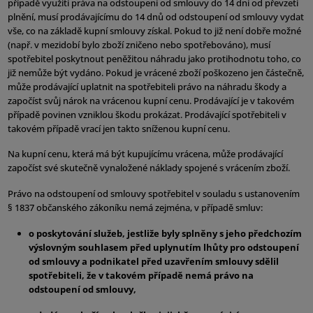
případě využití práva na odstoupení od smlouvy do 14 dní od převzetí
plnění, musí prodávajícímu do 14 dnů od odstoupení od smlouvy vydat
vše, co na základě kupní smlouvy získal. Pokud to již není dobře možné
(např. v mezidobí bylo zboží zničeno nebo spotřebováno), musí
spotřebitel poskytnout peněžitou náhradu jako protihodnotu toho, co
již nemůže být vydáno. Pokud je vrácené zboží poškozeno jen částečně,
může prodávající uplatnit na spotřebiteli právo na náhradu škody a
započíst svůj nárok na vrácenou kupní cenu. Prodávající je v takovém
případě povinen vzniklou škodu prokázat. Prodávající spotřebiteli v
takovém případě vrací jen takto sníženou kupní cenu.
Na kupní cenu, která má být kupujícímu vrácena, může prodávající
započíst své skutečně vynaložené náklady spojené s vrácením zboží.
Právo na odstoupení od smlouvy spotřebitel v souladu s ustanovením
§ 1837 občanského zákoníku nemá zejména, v případě smluv:
o poskytování služeb, jestliže byly splněny s jeho předchozím
výslovným souhlasem před uplynutím lhůty pro odstoupení
od smlouvy a podnikatel před uzavřením smlouvy sdělil
spotřebiteli, že v takovém případě nemá právo na
odstoupení od smlouvy,