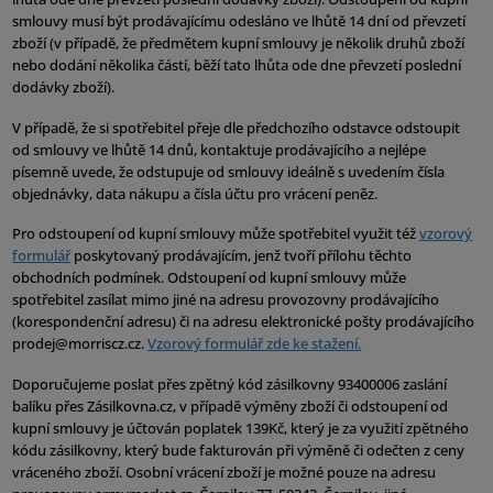
smlouvy musí být prodávajícímu odesláno ve lhůtě 14 dní od převzetí
zboží (v případě, že předmětem kupní smlouvy je několik druhů zboží
nebo dodání několika částí, běží tato lhůta ode dne převzetí poslední
dodávky zboží).
V případě, že si spotřebitel přeje dle předchozího odstavce odstoupit
od smlouvy ve lhůtě 14 dnů, kontaktuje prodávajícího a nejlépe
písemně uvede, že odstupuje od smlouvy ideálně s uvedením čísla
objednávky, data nákupu a čísla účtu pro vrácení peněz.
Pro odstoupení od kupní smlouvy může spotřebitel využit též
vzorový
formulář
poskytovaný prodávajícím, jenž tvoří přílohu těchto
obchodních podmínek. Odstoupení od kupní smlouvy může
spotřebitel zasílat mimo jiné na adresu provozovny prodávajícího
(korespondenční adresu) či na adresu elektronické pošty prodávajícího
prodej@morriscz.cz.
Vzorový formulář zde ke stažení.
Doporučujeme poslat přes zpětný kód zásilkovny 93400006 zaslání
balíku přes Zásilkovna.cz, v případě výměny zboží či odstoupení od
kupní smlouvy je účtován poplatek 139Kč, který je za využití zpětného
kódu zásilkovny, který bude fakturován při výměně či odečten z ceny
vráceného zboží. Osobní vrácení zboží je možné pouze na adresu