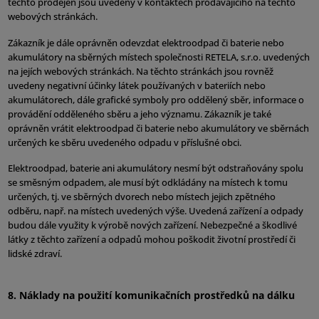
těchto prodejen jsou uvedeny v kontaktech prodávajícího na těchto
webových stránkách.
Zákazník je dále oprávněn odevzdat elektroodpad či baterie nebo
akumulátory na sběrných místech společnosti RETELA, s.r.o. uvedených
na jejích webových stránkách. Na těchto stránkách jsou rovněž
uvedeny negativní účinky látek používaných v bateriích nebo
akumulátorech, dále grafické symboly pro oddělený sběr, informace o
provádění odděleného sběru a jeho významu. Zákazník je také
oprávněn vrátit elektroodpad či baterie nebo akumulátory ve sběrnách
určených ke sběru uvedeného odpadu v příslušné obci.
Elektroodpad, baterie ani akumulátory nesmí být odstraňovány spolu
se směsným odpadem, ale musí být odkládány na místech k tomu
určených, tj. ve sběrných dvorech nebo místech jejich zpětného
odběru, např. na místech uvedených výše. Uvedená zařízení a odpady
budou dále využity k výrobě nových zařízení. Nebezpečné a škodlivé
látky z těchto zařízení a odpadů mohou poškodit životní prostředí či
lidské zdraví.
8. Náklady na použití komunikačních prostředků na dálku