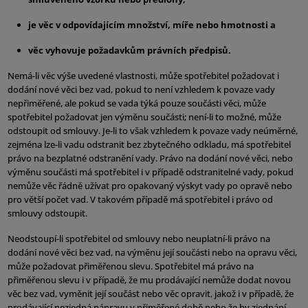
je věc v odpovídajícím množství, míře nebo hmotnosti a
věc vyhovuje požadavkům právních předpisů.
Nemá-li věc výše uvedené vlastnosti, může spotřebitel požadovat i
dodání nové věci bez vad, pokud to není vzhledem k povaze vady
nepřiměřené, ale pokud se vada týká pouze součásti věci, může
spotřebitel požadovat jen výměnu součásti; není-li to možné, může
odstoupit od smlouvy. Je-li to však vzhledem k povaze vady neúměrné,
zejména lze-li vadu odstranit bez zbytečného odkladu, má spotřebitel
právo na bezplatné odstranění vady. Právo na dodání nové věci, nebo
výměnu součásti má spotřebitel i v případě odstranitelné vady, pokud
nemůže věc řádně užívat pro opakovaný výskyt vady po opravě nebo
pro větší počet vad. V takovém případě má spotřebitel i právo od
smlouvy odstoupit.
Neodstoupí-li spotřebitel od smlouvy nebo neuplatní-li právo na
dodání nové věci bez vad, na výměnu její součásti nebo na opravu věci,
může požadovat přiměřenou slevu. Spotřebitel má právo na
přiměřenou slevu i v případě, že mu prodávající nemůže dodat novou
věc bez vad, vyměnit její součást nebo věc opravit, jakož i v případě, že
prodávající nezjedná nápravu v přiměřené době nebo že by zjednání