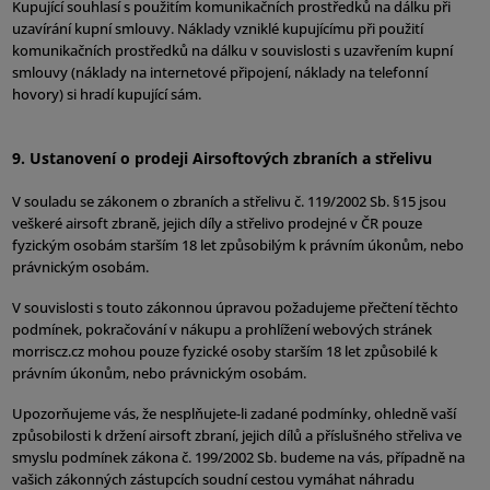
Kupující souhlasí s použitím komunikačních prostředků na dálku při
uzavírání kupní smlouvy. Náklady vzniklé kupujícímu při použití
komunikačních prostředků na dálku v souvislosti s uzavřením kupní
smlouvy (náklady na internetové připojení, náklady na telefonní
hovory) si hradí kupující sám.
9. Ustanovení o prodeji Airsoftových zbraních a střelivu
V souladu se zákonem o zbraních a střelivu č. 119/2002 Sb. §15 jsou
veškeré airsoft zbraně, jejich díly a střelivo prodejné v ČR pouze
fyzickým osobám starším 18 let způsobilým k právním úkonům, nebo
právnickým osobám.
V souvislosti s touto zákonnou úpravou požadujeme přečtení těchto
podmínek, pokračování v nákupu a prohlížení webových stránek
morriscz.cz mohou pouze fyzické osoby starším 18 let způsobilé k
právním úkonům, nebo právnickým osobám.
Upozorňujeme vás, že nesplňujete-li zadané podmínky, ohledně vaší
způsobilosti k držení airsoft zbraní, jejich dílů a příslušného střeliva ve
smyslu podmínek zákona č. 199/2002 Sb. budeme na vás, případně na
vašich zákonných zástupcích soudní cestou vymáhat náhradu