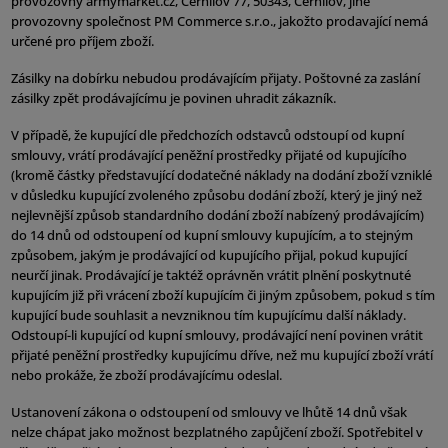
provozovny armymarket.cz, Černilov 77, 50343, Černilov, jiné
provozovny společnost PM Commerce s.r.o., jakožto prodavající nemá
určené pro příjem zboží.
Zásilky na dobírku nebudou prodávajícím přijaty. Poštovné za zaslání
zásilky zpět prodávajícímu je povinen uhradit zákazník.
V případě, že kupující dle předchozích odstavců odstoupí od kupní
smlouvy, vrátí prodávající peněžní prostředky přijaté od kupujícího
(kromě částky představující dodatečné náklady na dodání zboží vzniklé
v důsledku kupující zvoleného způsobu dodání zboží, který je jiný než
nejlevnější způsob standardního dodání zboží nabízený prodávajícím)
do 14 dnů od odstoupení od kupní smlouvy kupujícím, a to stejným
způsobem, jakým je prodávající od kupujícího přijal, pokud kupující
neurčí jinak. Prodávající je taktéž oprávněn vrátit plnění poskytnuté
kupujícím již při vrácení zboží kupujícím či jiným způsobem, pokud s tím
kupující bude souhlasit a nevzniknou tím kupujícímu další náklady.
Odstoupí-li kupující od kupní smlouvy, prodávající není povinen vrátit
přijaté peněžní prostředky kupujícímu dříve, než mu kupující zboží vrátí
nebo prokáže, že zboží prodávajícímu odeslal.
Ustanovení zákona o odstoupení od smlouvy ve lhůtě 14 dnů však
nelze chápat jako možnost bezplatného zapůjčení zboží. Spotřebitel v