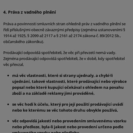
4. Práva z vadného plnění
Práva a povinnosti smluvních stran ohledně práv z vadného plnění se
řídí příslušnými obecně závaznými předpisy (zejména ustanoveními §
1914 až 1925, § 2099 až 2117 a § 2161 až 2174 zákona č. 89/2012 Sb.,
občanského zákoníku).
Prodávající odpovídá spotřebiteli, že věc při převzetí nemá vady.
Zejména prodávající odpovídá spotřebiteli, že v době, kdy spotřebitel
věc převzal,
má věc vlastnosti, které si strany ujednaly, a chybí-li
ujednání, takové vlastnosti, které prodávající nebo výrobce
popsal nebo které kupující očekával s ohledem na povahu
zboží a na základě reklamy jimi prováděné,
se věc hodí k účelu, který pro její použití prodávající uvádí
nebo ke kterému se věc tohoto druhu obvykle používá,
věc odpovídá jakostí nebo provedením smluvenému vzorku
nebo předloze, byla-li jakost nebo provedení určeno podle
smluveného vzorku nebo předlohy,