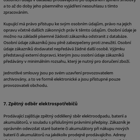
a to až do doby jeho písemného vyjádření nesouhlasu s tímto
zpracováním.
Kupující má právo přístupu ke svým osobním údajům, právo na jejich
opravu včetně dalších zákonných práv k těmto údajům. Osobní údaje je
možno na základě písemné žádosti zákazníka odstranit z databáze.
Osobní údaje zákazníků jsou plně zabezpečeny proti zneužití. Osobní
údaje zákazníků dodavatel nepředává žádné další osobě. Výjimku
představují externí dopravci, kterým jsou osobní údaje zákazníků
předávány v minimálním rozsahu, který je nutný pro doručení zboží.
Jednotlivé smlouvy jsou po svém uzavření provozovatelem
archivovány, a to ve formě elektronické a jsou přístupné pouze
provozovateli obchodu.
7. Zpětný odběr elektrospotřebičů
Prodávající zajišťuje zpětný oddělený sběr elektroodpadu, baterií a
akumulátorů, v souladu s příslušnými právními předpisy. Zákazník je
oprávněn odevzdat staré baterie či akumulátory při nákupu nových
baterií či akumulátorů na jakékoliv prodejně prodávajícího. Adresy