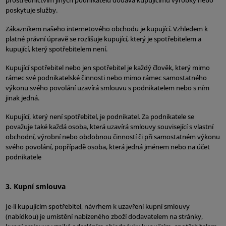
prostřednictvím jiných podnikatelů dodává kupujícímu výrobky nebo
poskytuje služby.
Zákazníkem našeho internetového obchodu je kupující. Vzhledem k
platné právní úpravě se rozlišuje kupující, který je spotřebitelem a
kupující, který spotřebitelem není.
Kupující spotřebitel nebo jen spotřebitel je každý člověk, který mimo
rámec své podnikatelské činnosti nebo mimo rámec samostatného
výkonu svého povolání uzavírá smlouvu s podnikatelem nebo s ním
jinak jedná.
Kupující, který není spotřebitel, je podnikatel. Za podnikatele se
považuje také každá osoba, která uzavírá smlouvy související s vlastní
obchodní, výrobní nebo obdobnou činností či při samostatném výkonu
svého povolání, popřípadě osoba, která jedná jménem nebo na účet
podnikatele
3. Kupní smlouva
Je-li kupujícím spotřebitel, návrhem k uzavření kupní smlouvy
(nabídkou) je umístění nabízeného zboží dodavatelem na stránky,