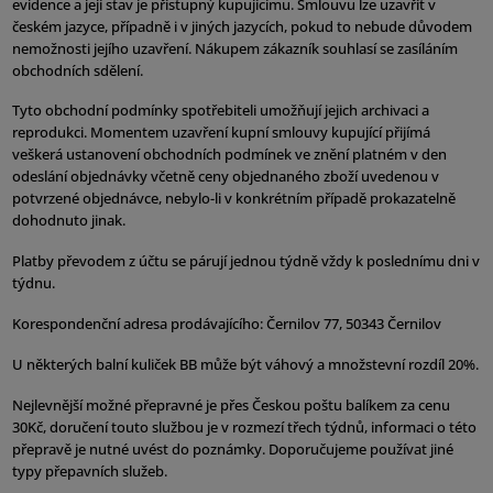
evidence a její stav je přístupný kupujícímu. Smlouvu lze uzavřít v
českém jazyce, případně i v jiných jazycích, pokud to nebude důvodem
nemožnosti jejího uzavření. Nákupem zákazník souhlasí se zasíláním
obchodních sdělení.
Tyto obchodní podmínky spotřebiteli umožňují jejich archivaci a
reprodukci. Momentem uzavření kupní smlouvy kupující přijímá
veškerá ustanovení obchodních podmínek ve znění platném v den
odeslání objednávky včetně ceny objednaného zboží uvedenou v
potvrzené objednávce, nebylo-li v konkrétním případě prokazatelně
dohodnuto jinak.
Platby převodem z účtu se párují jednou týdně vždy k poslednímu dni v
týdnu.
Korespondenční adresa prodávajícího: Černilov 77, 50343 Černilov
U některých balní kuliček BB může být váhový a množstevní rozdíl 20%.
Nejlevnější možné přepravné je přes Českou poštu balíkem za cenu
30Kč, doručení touto službou je v rozmezí třech týdnů, informaci o této
přepravě je nutné uvést do poznámky. Doporučujeme používat jiné
typy přepavních služeb.