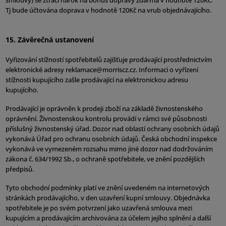
smlouvy) se ztrácí nárok na bonus dopravy zdarma v hodnotě 120Kč.
Tj bude účtována doprava v hodnotě 120Kč na vrub objednávajícího.
15. Závěrečná ustanovení
Vyřizování stížností spotřebitelů zajišťuje prodávající prostřednictvím
elektronické adresy reklamace@morriscz.cz. Informaci o vyřízení
stížnosti kupujícího zašle prodávající na elektronickou adresu
kupujícího.
Prodávající je oprávněn k prodeji zboží na základě živnostenského
oprávnění. Živnostenskou kontrolu provádí v rámci své působnosti
příslušný živnostenský úřad. Dozor nad oblastí ochrany osobních údajů
vykonává Úřad pro ochranu osobních údajů. Česká obchodní inspekce
vykonává ve vymezeném rozsahu mimo jiné dozor nad dodržováním
zákona č. 634/1992 Sb., o ochraně spotřebitele, ve znění pozdějších
předpisů.
Tyto obchodní podmínky platí ve znění uvedeném na internetových
stránkách prodávajícího, v den uzavření kupní smlouvy. Objednávka
spotřebitele je po svém potvrzení jako uzavřená smlouva mezi
kupujícím a prodávajícím archivována za účelem jejího splnění a další