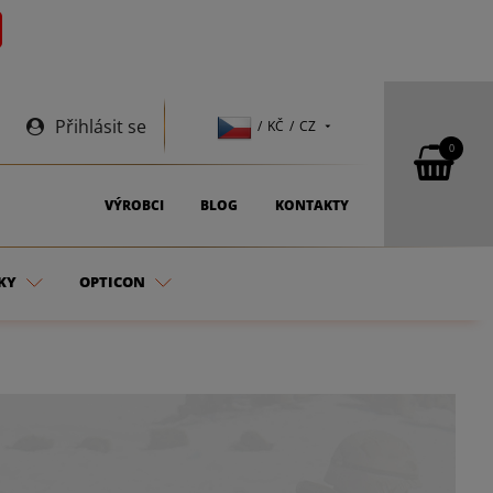
Přihlásit se
/ KČ / CZ
0
VÝROBCI
BLOG
KONTAKTY
KY
OPTICON