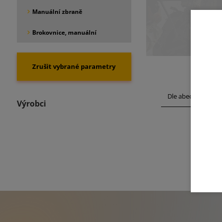
Manuální zbraně
Brokovnice, manuální
Dle abecedy
Výrobci