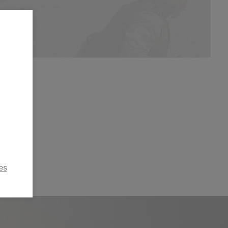
kusů
es