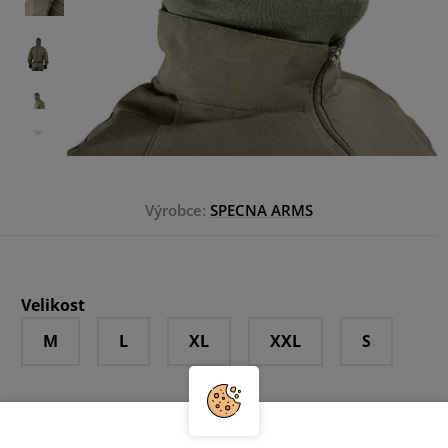
Výrobce:
SPECNA ARMS
Velikost
M
L
XL
XXL
S