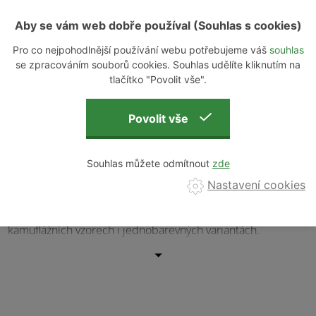
+
−
Aby se vám web dobře používal (Souhlas s cookies)
Pro co nejpohodlnější používání webu potřebujeme váš
souhlas
se zpracováním souborů cookies. Souhlas udělíte kliknutím na
tlačítko "Povolit vše".
POPIS
PARAMETRY
DOTAZ K
PRODUKTU
PRODUKTU
PRODUKTU
Souhlas můžete odmítnout
Nastavení cookies
Combat Shirt od značky Specna Arms patří k nejnovější linii
vojenských uniforem Combat Uniform. Nabízí se v několika
kamuflážních vzorech i jednobarevných variantách.
Oblečení je ušito z pevného materiálu typu
NYCO
, což je
směs bavlny a polyesteru v poměru 65/35. Tento materiál
zajišťuje dobrou cirkulaci vzduchu a zároveň vysokou
odolnost proti mechanickému poškození díky zpevňující
struktuře typu
Rip-stop
. Materiál má také omezenou