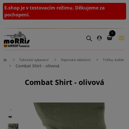
E-shop je v testovacím režimu. Děkujeme za
pochopení.
0
Taktické vybavení
Vojenské oblečení
Trička, košile
Combat Shirt - olivová
Combat Shirt - olivová