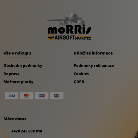
- silná výztužná stěna okrajů
- dvojité polstrování
-
velká hlavní komora
uzavíratelná 2-směrným zipem
YKK®
- pásky se suchým zipem uvnitř hlavní komory pro upevnění
Vše o nákupu
Důležité informace
repliky
Obchodní podmínky
Podmínky reklamace
- 3
velké vnitřní
kapsy na další příslušenství uzavíratelné
Doprava
Cookies
klopami se suchým zipem
Možnost platby
GDPR
- rukojeť
Máte dotaz
+420 245 008 818