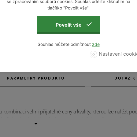
se zpracováním souborů cookies. Souhlas udělíte kliknutím na
tlačítko "Povolit vše".
378 Kč
276 Kč
Souhlas můžete odmítnout
Nastavení cooki
PARAMETRY PRODUKTU
DOTAZ K
 kombinaci velmi přijatelné ceny a kvality, kterou lze nalézt po
prostředků a dlouholetým zkušenostem uvádí firma Specna Arms n
ám seznámit se s širokou nabídkou jak replik, tak výstroje a t