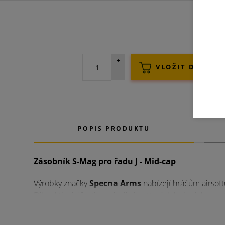
+
−
POPIS PRODUKTU
Zásobník S-Mag pro řadu J - Mid-cap
Výrobky značky
Specna Arms
nabízejí hráčům airsoftu
Díky aktivní účasti na vývoji airsoftových bojových 
a otestované v extrémních podmínkách. Doporučujeme v