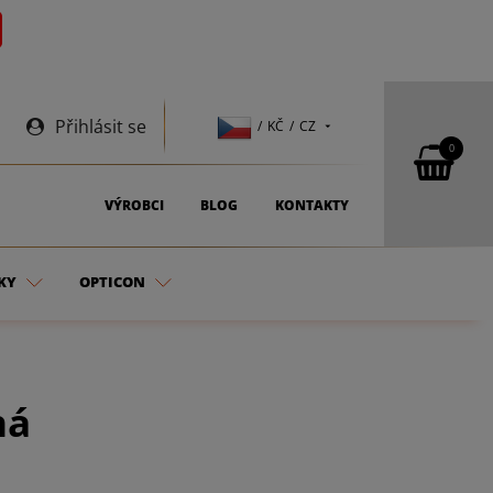
Přihlásit se
/ KČ / CZ
0
VÝROBCI
BLOG
KONTAKTY
KY
OPTICON
ná