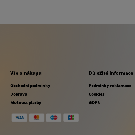
Specna Arms představuje polymerové zásobníky S-Mag.
charakteristická textura tvořená logy Specna Arms. Z
kompatibilní s většinou replik dostupných na trhu a 
podávání kuliček i při vysokém ROF.
Vše o nákupu
Důležité informace
Obchodní podmínky
Podmínky reklamace
Doprava
Cookies
Možnost platby
GDPR