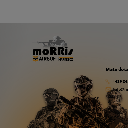
 Vyznačují se kompaktní, robustní konstrukcí a štíhlým desig
ásobník je vyroben z odolného plastu a pojme 175 nábojů. Díky
dokonale pasuje do různých taktických nabíječek. S-mag zajišťu
Máte dot
+420 24
info@mo