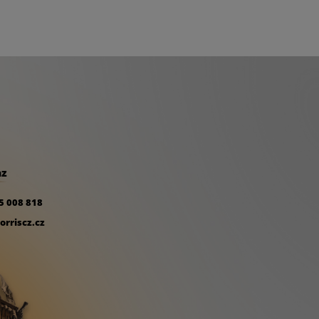
nem. Pozornost upoutá
 jedinečnému designu je
je bezproblémové
az
5 008 818
rriscz.cz