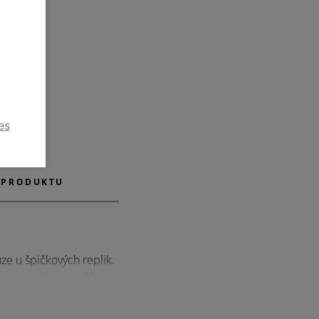
es
 PRODUKTU
uze u špičkových replik.
a trh výrobky prověřené
uningových dílů.