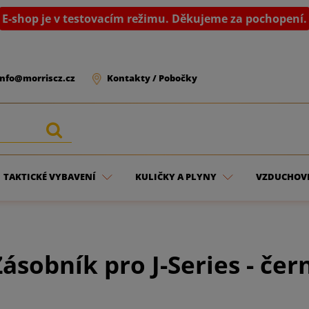
E-shop je v testovacím režimu. Děkujeme za pochopení.
info@morriscz.cz
Kontakty / Pobočky
TAKTICKÉ VYBAVENÍ
KULIČKY A PLYNY
VZDUCHOV
sobník pro J-Series - čer