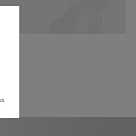
kusů
es