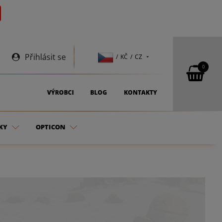
Přihlásit se
/ KČ / CZ
0
VÝROBCI
BLOG
KONTAKTY
KY
OPTICON