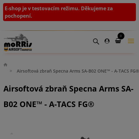
E-shop je v testovacím režimu. Děkujeme za
pochopení.
0
Airsoftová zbraň Specna Arms SA-B02 ONE™ - A-TACS FG
Airsoftová zbraň Specna Arms SA-
B02 ONE™ - A-TACS FG®