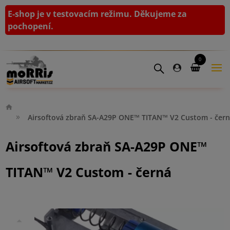
E-shop je v testovacím režimu. Děkujeme za
pochopení.
0
Airsoftová zbraň SA-A29P ONE™ TITAN™ V2 Custom - čer
Airsoftová zbraň SA-A29P ONE™
TITAN™ V2 Custom - černá