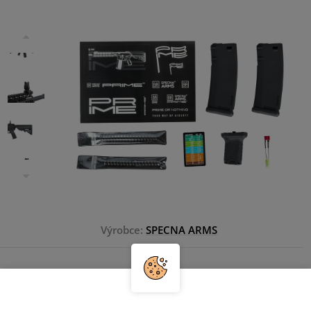
Výrobce:
SPECNA ARMS
9 825 Kč
7 189 Kč