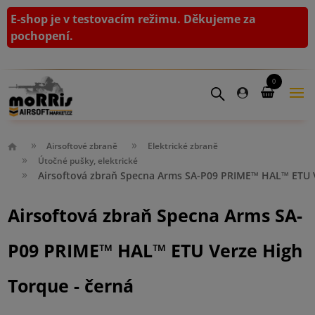
E-shop je v testovacím režimu. Děkujeme za
pochopení.
0
Airsoftové zbraně
Elektrické zbraně
Útočné pušky, elektrické
Airsoftová zbraň Specna Arms SA-P09 PRIME™ HAL™ ETU V
Airsoftová zbraň Specna Arms SA-
P09 PRIME™ HAL™ ETU Verze High
Torque - černá