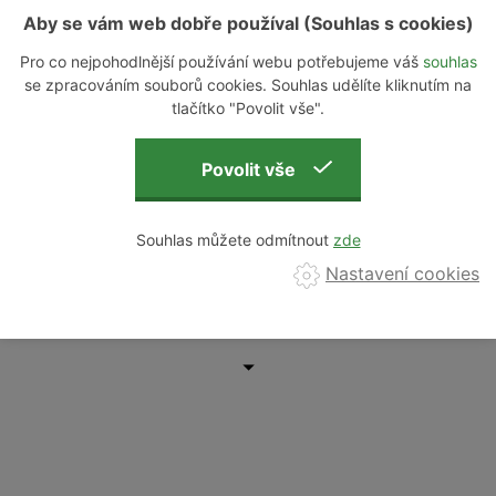
Aby se vám web dobře používal (Souhlas s cookies)
HLÍDAT DOSTUPNOST
Pro co nejpohodlnější používání webu potřebujeme váš
souhlas
se zpracováním souborů cookies. Souhlas udělíte kliknutím na
tlačítko "Povolit vše".
POPIS
PARAMETRY
DOTAZ K
PRODUKTU
PRODUKTU
PRODUKTU
Souhlas můžete odmítnout
Rozmanitost modelů - verzí licencovaných například firmami
Nastavení cookies
Rock River Arms nebo Daniel Defense - včetně nových
předpažbí DD RIII™ a vysoce kvalitních vnitřních dílů činí z
řady Prime velmi atraktivní položku na airsoftovém trhu.
PRIME™ je první řada replik na trhu, jejíž tovární konfiguraci
dílů a výkon lze postavit na roveň vytuněným replikám. řada
je vybavena novým mechaboxem: Specna Arms
Ather™a
nejnovější konstrukcí Specna Arms Magnus™rotační Hop-
Up TDC komory.