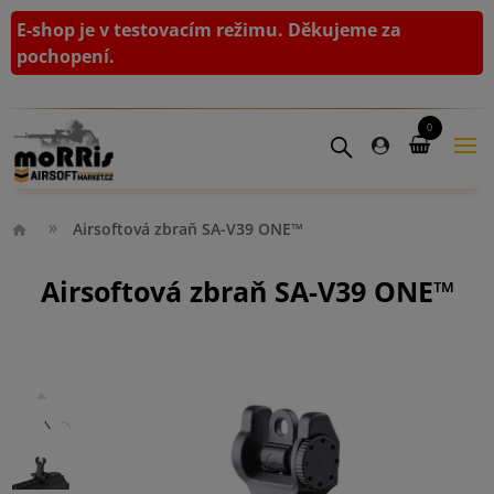
E-shop je v testovacím režimu. Děkujeme za
pochopení.
0
Airsoftová zbraň SA-V39 ONE™
Airsoftová zbraň SA-V39 ONE™