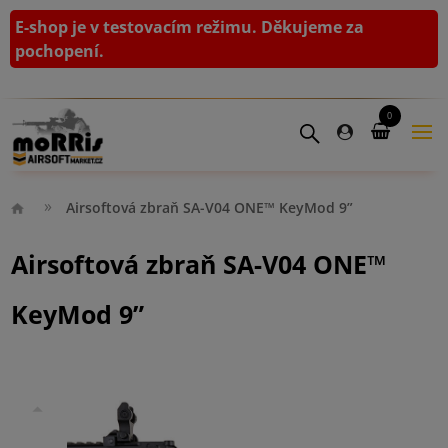
E-shop je v testovacím režimu. Děkujeme za
pochopení.
0
Airsoftová zbraň SA-V04 ONE™ KeyMod 9”
Airsoftová zbraň SA-V04 ONE™
KeyMod 9”